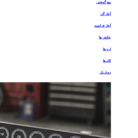
پیچ گوشتی
آچار آلن
آچار فرانسه
چکش ها
اره ها
کاترها
دم‌باریک