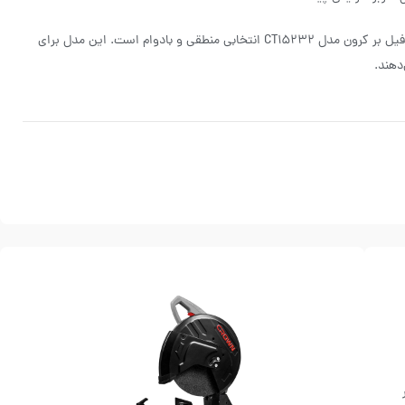
اگر به دنبال یک ابزار صنعتی مطمئن برای برش آهن و پروفیل هستید، اره پروفیل بر کرون مدل CT15232 انتخابی منطقی و بادوام است. این مدل برای
دهند.